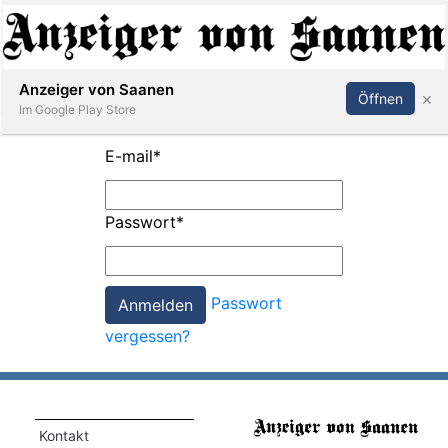
Abonnieren
Anmelden
Anzeiger von Saanen
×
Öffnen
Im Google Play Store
E-mail
*
er
Passwort
*
life
Events
Passwort
letter
vergessen?
mo
st
rtseite
Kontakt