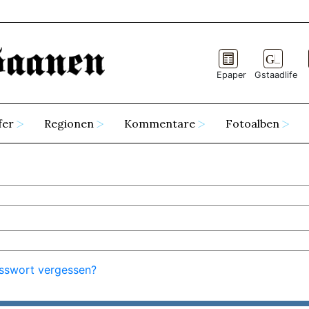
Epaper
Gstaadlife
fer
Regionen
Kommentare
Fotoalben
sswort vergessen?