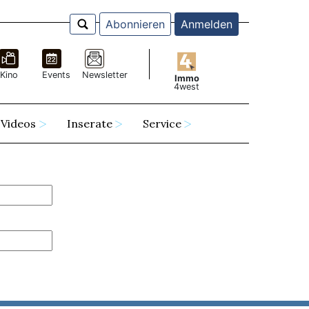
Abonnieren
Anmelden
Kino
Events
Newsletter
Immo
4west
Videos
Inserate
Service