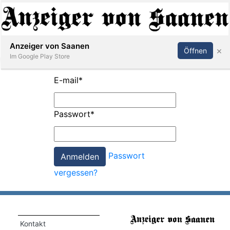
Abonnieren
Anmelden
Anzeiger von Saanen
×
Öffnen
Im Google Play Store
E-mail
*
er
Passwort
*
life
Events
Passwort
letter
vergessen?
mo
st
rtseite
Kontakt