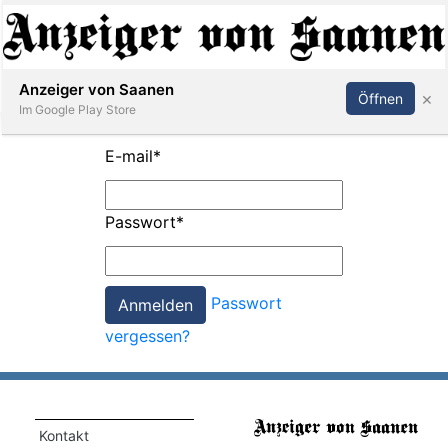
Abonnieren
Anmelden
Anzeiger von Saanen
×
Öffnen
Im Google Play Store
E-mail
*
er
Passwort
*
life
Events
Passwort
letter
vergessen?
mo
st
rtseite
Kontakt