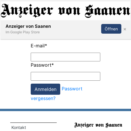
Abonnieren
Anmelden
Anzeiger von Saanen
×
Öffnen
Im Google Play Store
E-mail
*
er
Passwort
*
life
Events
Passwort
letter
vergessen?
mo
st
rtseite
Kontakt