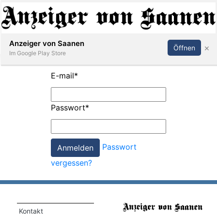
Abonnieren
Anmelden
Anzeiger von Saanen
×
Öffnen
Im Google Play Store
E-mail
*
er
Passwort
*
life
Events
Passwort
letter
vergessen?
mo
st
rtseite
Kontakt