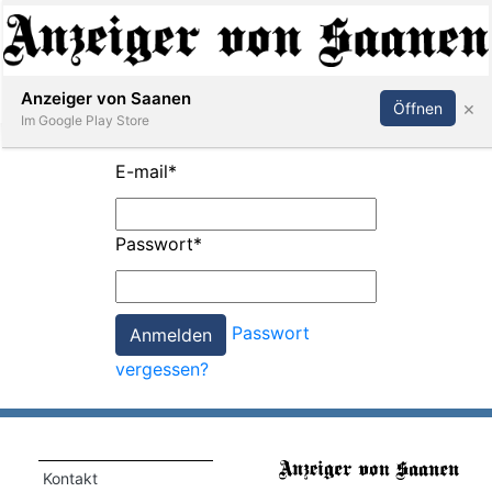
Abonnieren
Anmelden
Anzeiger von Saanen
×
Öffnen
Im Google Play Store
E-mail
*
er
Passwort
*
life
Events
Passwort
letter
vergessen?
mo
st
rtseite
Kontakt