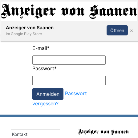
Abonnieren
Anmelden
Anzeiger von Saanen
×
Öffnen
Im Google Play Store
E-mail
*
er
Passwort
*
life
Events
Passwort
letter
vergessen?
mo
st
rtseite
Kontakt