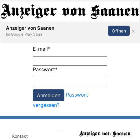
Abonnieren
Anmelden
Anzeiger von Saanen
×
Öffnen
Im Google Play Store
E-mail
*
er
Passwort
*
life
Events
Passwort
letter
vergessen?
mo
st
rtseite
Kontakt