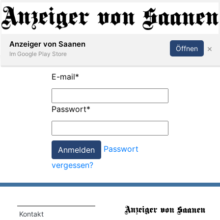
Abonnieren
Anmelden
Anzeiger von Saanen
×
Öffnen
Im Google Play Store
E-mail
*
er
Passwort
*
life
Events
Passwort
letter
vergessen?
mo
st
rtseite
Kontakt