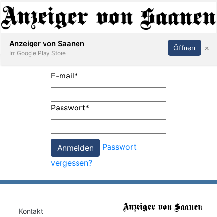
Abonnieren
Anmelden
Anzeiger von Saanen
×
Öffnen
Im Google Play Store
E-mail
*
er
Passwort
*
life
Events
Passwort
letter
vergessen?
mo
st
rtseite
Kontakt