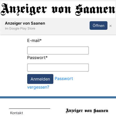
Abonnieren
Anmelden
Anzeiger von Saanen
×
Öffnen
Im Google Play Store
E-mail
*
er
Passwort
*
life
Events
Passwort
letter
vergessen?
mo
st
rtseite
Kontakt