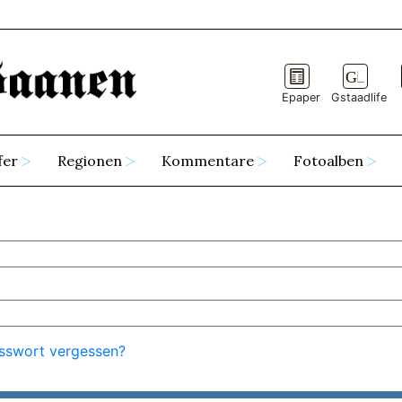
Epaper
Gstaadlife
fer
Regionen
Kommentare
Fotoalben
sswort vergessen?