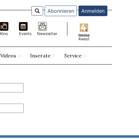
Abonnieren
Anmelden
Kino
Events
Newsletter
Immo
4west
Videos
Inserate
Service