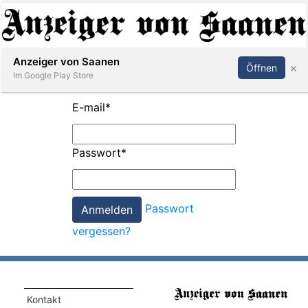
Abonnieren
Anmelden
Anzeiger von Saanen
×
Öffnen
Im Google Play Store
E-mail
*
er
Passwort
*
life
Events
Passwort
letter
vergessen?
mo
st
rtseite
Kontakt