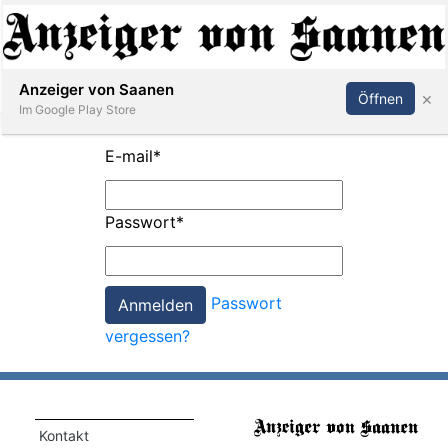
Abonnieren
Anmelden
Anzeiger von Saanen
×
Öffnen
Im Google Play Store
E-mail
*
er
Passwort
*
life
Events
Passwort
letter
vergessen?
mo
st
rtseite
Kontakt