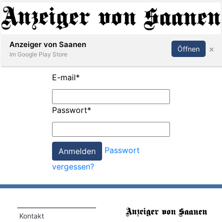
Abonnieren
Anmelden
Anzeiger von Saanen
×
Öffnen
Im Google Play Store
E-mail
*
er
Passwort
*
life
Events
Passwort
letter
vergessen?
mo
st
rtseite
Kontakt