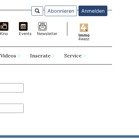
Abonnieren
Anmelden
Kino
Events
Newsletter
Immo
4west
Videos
Inserate
Service