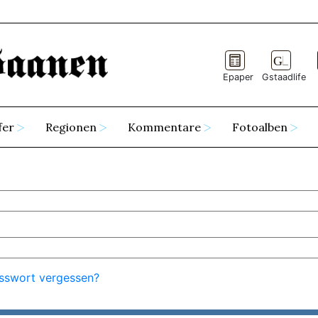
Epaper
Gstaadlife
fer
Regionen
Kommentare
Fotoalben
sswort vergessen?