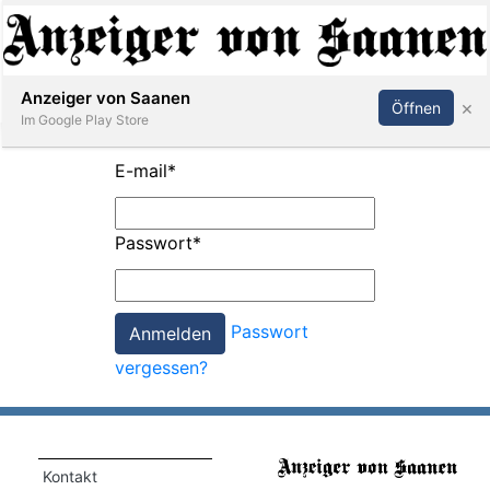
Abonnieren
Anmelden
Anzeiger von Saanen
×
Öffnen
Im Google Play Store
E-mail
*
er
Passwort
*
life
Events
Passwort
letter
vergessen?
mo
st
rtseite
Kontakt