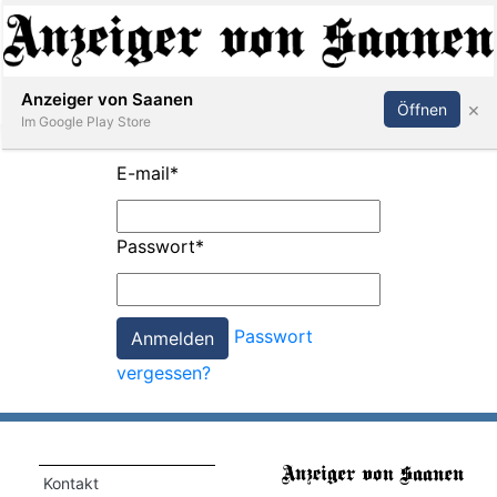
Abonnieren
Anmelden
Anzeiger von Saanen
×
Öffnen
Im Google Play Store
E-mail
*
er
Passwort
*
life
Events
Passwort
letter
vergessen?
mo
st
rtseite
Kontakt