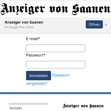
Abonnieren
Anmelden
Anzeiger von Saanen
×
Öffnen
Im Google Play Store
E-mail
*
er
Passwort
*
life
Events
Passwort
letter
vergessen?
mo
st
rtseite
Kontakt