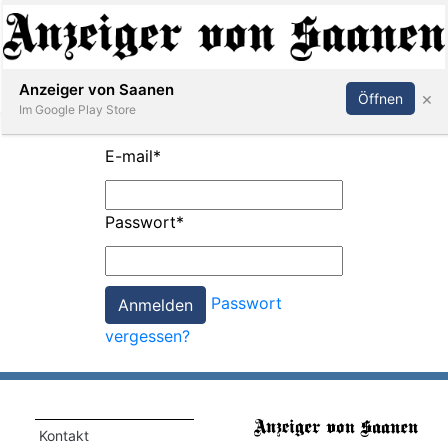
Abonnieren
Anmelden
Anzeiger von Saanen
×
Öffnen
Im Google Play Store
E-mail
*
er
Passwort
*
life
Events
Passwort
letter
vergessen?
mo
st
rtseite
Kontakt