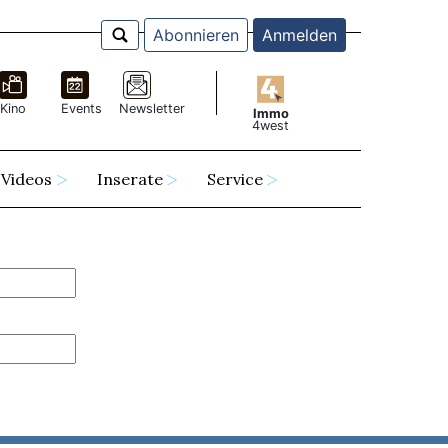
Abonnieren
Anmelden
Kino
Events
Newsletter
Immo
4west
Videos
Inserate
Service