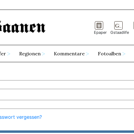
Epaper
Gstaadlife
fer
Regionen
Kommentare
Fotoalben
sswort vergessen?