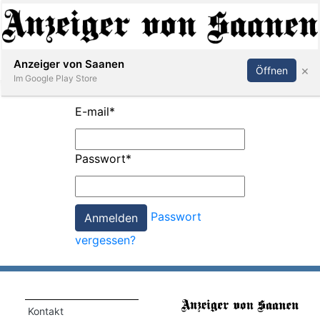
Abonnieren
Anmelden
Anzeiger von Saanen
×
Öffnen
Im Google Play Store
E-mail
*
er
Passwort
*
life
Events
Passwort
letter
vergessen?
mo
st
rtseite
Kontakt