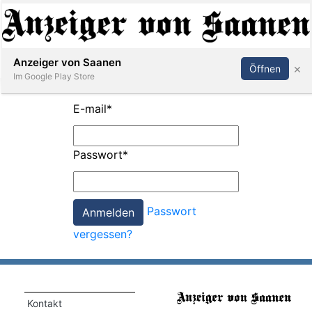
Abonnieren
Anmelden
Anzeiger von Saanen
×
Öffnen
Im Google Play Store
E-mail
*
er
Passwort
*
life
Events
Passwort
letter
vergessen?
mo
st
rtseite
Kontakt