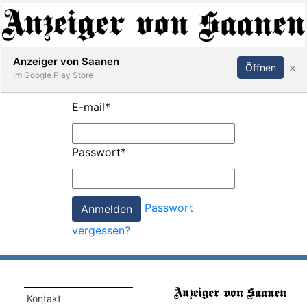
Abonnieren
Anmelden
Anzeiger von Saanen
×
Öffnen
Im Google Play Store
E-mail
*
er
Passwort
*
life
Events
Passwort
letter
vergessen?
mo
st
rtseite
Kontakt