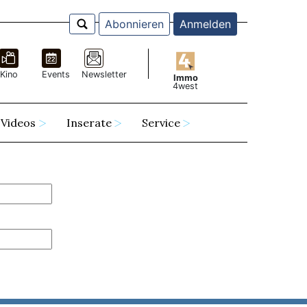
Abonnieren
Anmelden
Kino
Events
Newsletter
Immo
4west
Videos
Inserate
Service