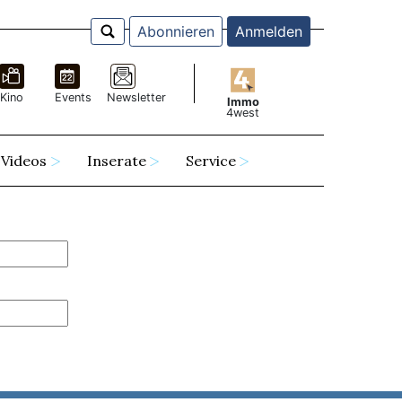
Abonnieren
Anmelden
Kino
Events
Newsletter
Immo
4west
Videos
Inserate
Service