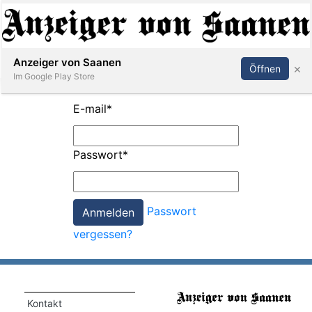
Abonnieren
Anmelden
Anzeiger von Saanen
×
Öffnen
Im Google Play Store
E-mail
*
er
Passwort
*
life
Events
Passwort
letter
vergessen?
mo
st
rtseite
Kontakt