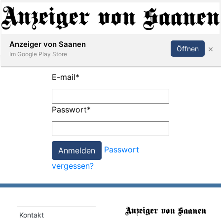
Abonnieren
Anmelden
Anzeiger von Saanen
×
Öffnen
Im Google Play Store
E-mail
*
er
Passwort
*
life
Events
Passwort
letter
vergessen?
mo
st
rtseite
Kontakt