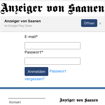
Abonnieren
Anmelden
Anzeiger von Saanen
×
Öffnen
Im Google Play Store
E-mail
*
er
Passwort
*
life
Events
Passwort
letter
vergessen?
mo
st
rtseite
Kontakt