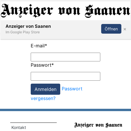
Abonnieren
Anmelden
Anzeiger von Saanen
×
Öffnen
Im Google Play Store
E-mail
*
er
Passwort
*
life
Events
Passwort
letter
vergessen?
mo
st
rtseite
Kontakt