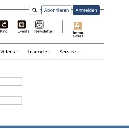
Abonnieren
Anmelden
Kino
Events
Newsletter
Immo
4west
Videos
Inserate
Service