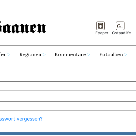
Epaper
Gstaadlife
fer
Regionen
Kommentare
Fotoalben
sswort vergessen?