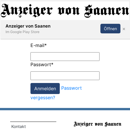
Abonnieren
Anmelden
Anzeiger von Saanen
×
Öffnen
Im Google Play Store
E-mail
*
er
Passwort
*
life
Events
Passwort
letter
vergessen?
mo
st
rtseite
Kontakt