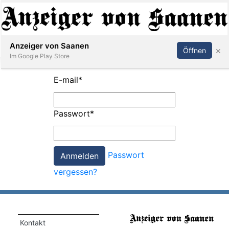
Abonnieren
Anmelden
Anzeiger von Saanen
×
Öffnen
Im Google Play Store
E-mail
*
er
Passwort
*
life
Events
Passwort
letter
vergessen?
mo
st
rtseite
Kontakt