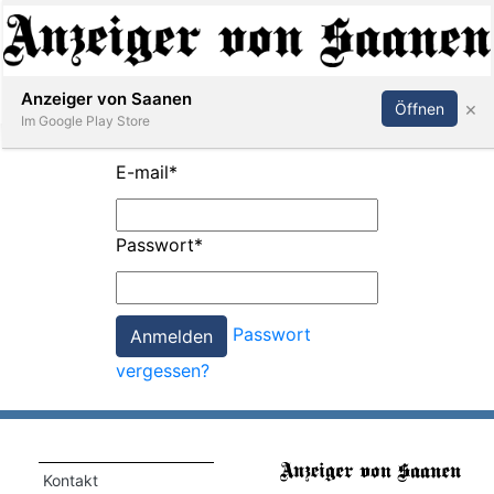
Abonnieren
Anmelden
Anzeiger von Saanen
×
Öffnen
Im Google Play Store
E-mail
*
er
Passwort
*
life
Events
Passwort
letter
vergessen?
mo
st
rtseite
Kontakt