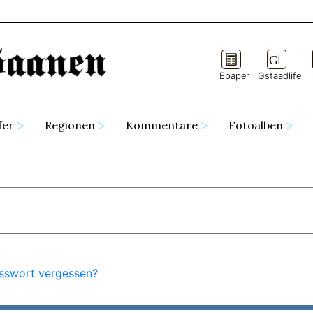
Epaper
Gstaadlife
fer
Regionen
Kommentare
Fotoalben
sswort vergessen?