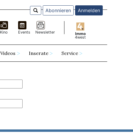
Abonnieren
Anmelden
Kino
Events
Newsletter
Immo
4west
Videos
Inserate
Service