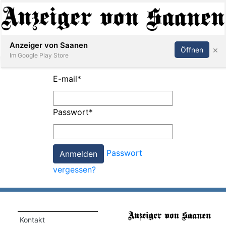
Abonnieren
Anmelden
Anzeiger von Saanen
×
Öffnen
Im Google Play Store
E-mail
*
er
Passwort
*
life
Events
Passwort
letter
vergessen?
mo
st
rtseite
Kontakt