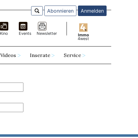
Abonnieren
Anmelden
Kino
Events
Newsletter
Immo
4west
Videos
Inserate
Service