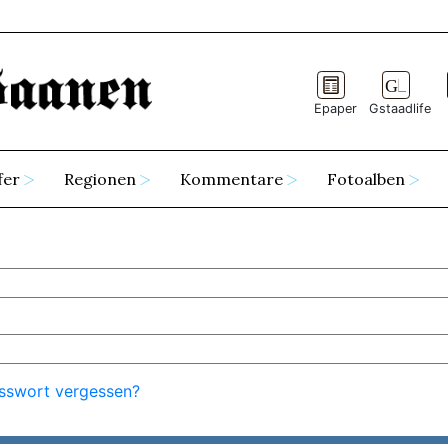
Epaper
Gstaadlife
fer
Regionen
Kommentare
Fotoalben
sswort vergessen?