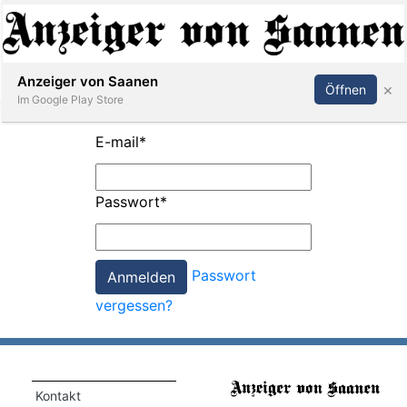
Abonnieren
Anmelden
Anzeiger von Saanen
×
Öffnen
Im Google Play Store
E-mail
*
er
Passwort
*
life
Events
Passwort
letter
vergessen?
mo
st
rtseite
Kontakt