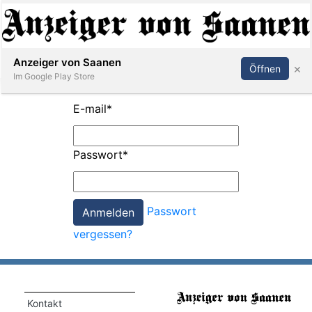
Abonnieren
Anmelden
Anzeiger von Saanen
×
Öffnen
Im Google Play Store
E-mail
*
er
Passwort
*
life
Events
Passwort
letter
vergessen?
mo
st
rtseite
Kontakt