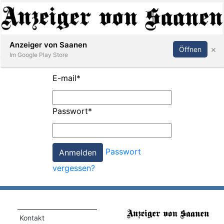
Abonnieren
Anmelden
Anzeiger von Saanen
×
Öffnen
Im Google Play Store
E-mail
*
er
Passwort
*
life
Events
Passwort
letter
vergessen?
mo
st
rtseite
Kontakt