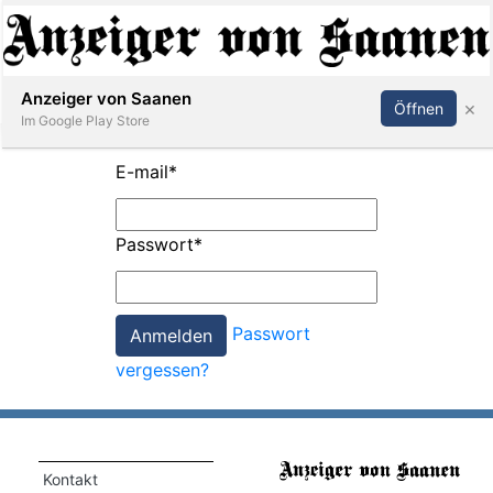
Abonnieren
Anmelden
Anzeiger von Saanen
×
Öffnen
Im Google Play Store
E-mail
*
er
Passwort
*
life
Events
Passwort
letter
vergessen?
mo
st
rtseite
Kontakt