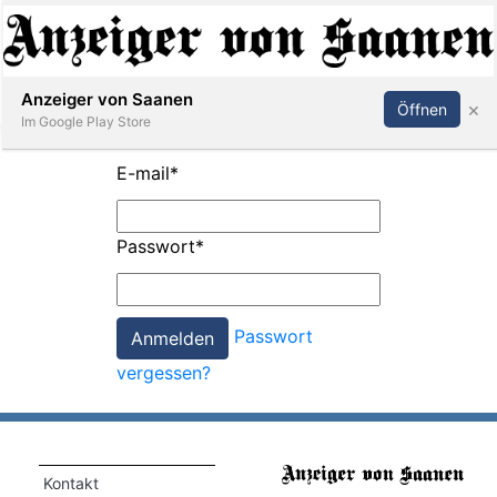
Abonnieren
Anmelden
Anzeiger von Saanen
×
Öffnen
Im Google Play Store
E-mail
*
er
Passwort
*
life
Events
Passwort
letter
vergessen?
mo
st
rtseite
Kontakt