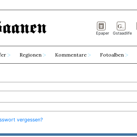
Epaper
Gstaadlife
fer
Regionen
Kommentare
Fotoalben
sswort vergessen?