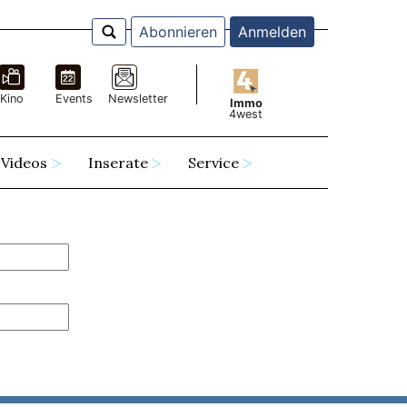
Abonnieren
Anmelden
Kino
Events
Newsletter
Immo
4west
Videos
Inserate
Service