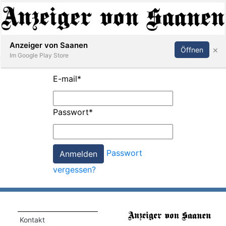
Abonnieren
Anmelden
Anzeiger von Saanen
×
Öffnen
Im Google Play Store
E-mail
*
er
Passwort
*
life
Events
Passwort
letter
vergessen?
mo
st
rtseite
Kontakt