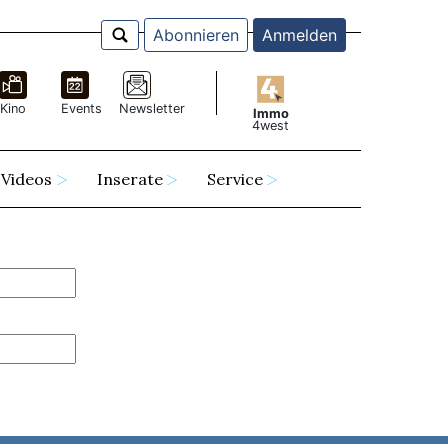
Abonnieren
Anmelden
Kino
Events
Newsletter
Immo
4west
Videos
Inserate
Service