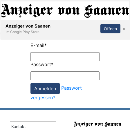
Abonnieren
Anmelden
Anzeiger von Saanen
×
Öffnen
Im Google Play Store
E-mail
*
er
Passwort
*
life
Events
Passwort
letter
vergessen?
mo
st
rtseite
Kontakt