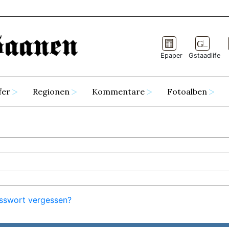
Epaper
Gstaadlife
fer
Regionen
Kommentare
Fotoalben
sswort vergessen?