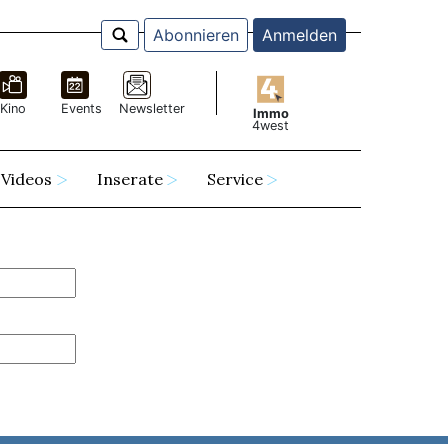
Abonnieren
Anmelden
Kino
Events
Newsletter
Immo
4west
Videos
Inserate
Service