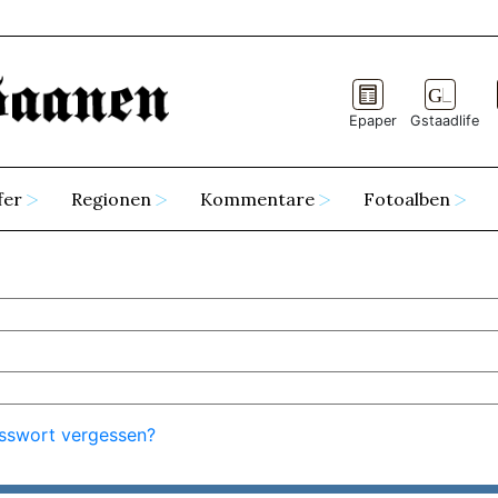
Epaper
Gstaadlife
fer
Regionen
Kommentare
Fotoalben
sswort vergessen?