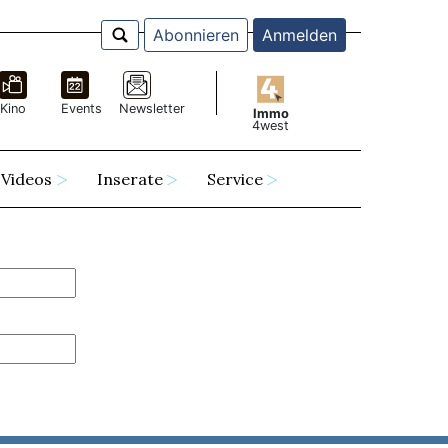
Abonnieren
Anmelden
Kino
Events
Newsletter
Immo
4west
Videos
Inserate
Service